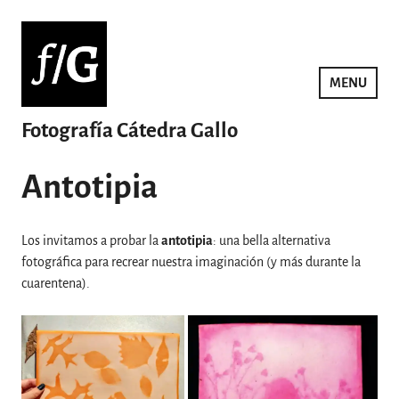
Saltar
al
contenido
MENU
Fotografía Cátedra Gallo
Antotipia
Los invitamos a probar la
antotipia
: una bella alternativa
fotográfica para recrear nuestra imaginación (y más durante la
cuarentena).