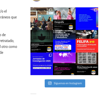
/o el
poráneos que
o de
retratado,
el otro como
 de
Síguenos en Instagram