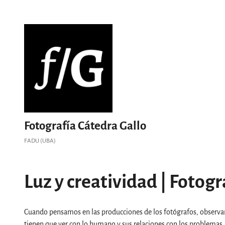
Saltar
al
contenido
Fotografía Cátedra Gallo
FADU (UBA)
Luz y creatividad | Fotogr
Cuando pensamos en las producciones de los fotógrafos, observa
tienen que ver con lo humano y sus relaciones con los problemas, s