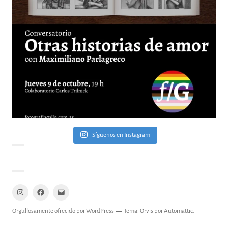
Síguenos en Instagram
Instagram
Facebook
Mail
Orgullosamente ofrecido por WordPress
Tema: Orvis por
Automattic
.