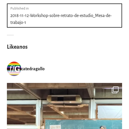
Navegación
Published in
2018-11-12-Workshop-sobre-retrato-de-estudio_Mesa-de-
de
trabajo-1
entradas
Likeanos
catedragallo