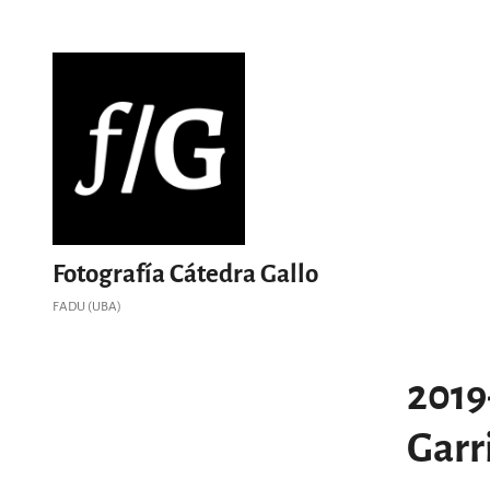
Saltar
al
contenido
Fotografía Cátedra Gallo
FADU (UBA)
2019
Garr