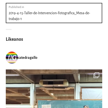
Navegación
Published in
2019-4-15-Taller-de-Intervencion-Fotografica_Mesa-de-
de
trabajo-1
entradas
Likeanos
catedragallo