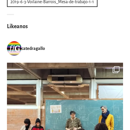
2019-6-3-Voilaine-Barrois_Mesa-de-trabajo-1-1
de
entradas
Likeanos
catedragallo