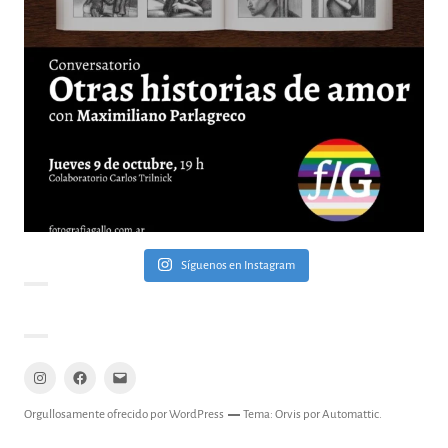
Síguenos en Instagram
Instagram
Facebook
Mail
Orgullosamente ofrecido por WordPress
Tema: Orvis por
Automattic
.