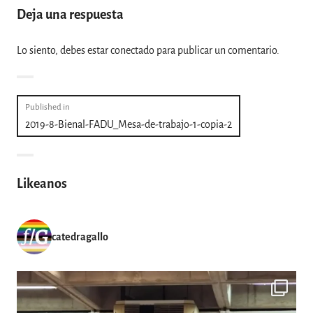
Deja una respuesta
Lo siento, debes estar
conectado
para publicar un comentario.
Navegación
Published in
2019-8-Bienal-FADU_Mesa-de-trabajo-1-copia-2
de
entradas
Likeanos
catedragallo