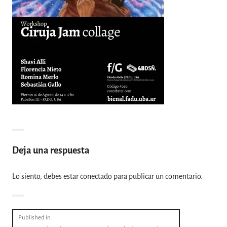
Deja una respuesta
Lo siento, debes estar
conectado
para publicar un comentario.
Navegación
Published in