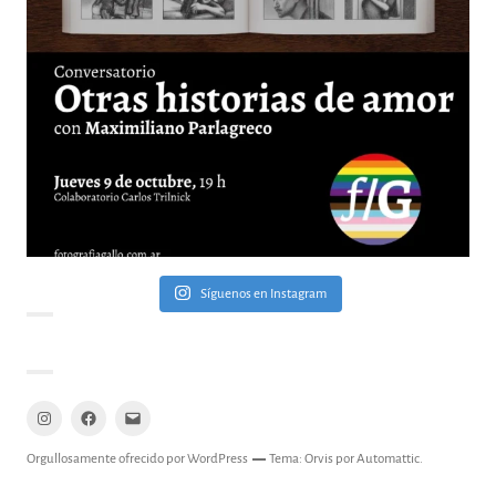
Síguenos en Instagram
Instagram
Facebook
Mail
Orgullosamente ofrecido por WordPress
Tema: Orvis por
Automattic
.