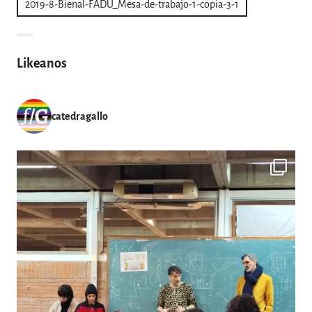
2019-8-Bienal-FADU_Mesa-de-trabajo-1-copia-3-1
de
entradas
Likeanos
catedragallo