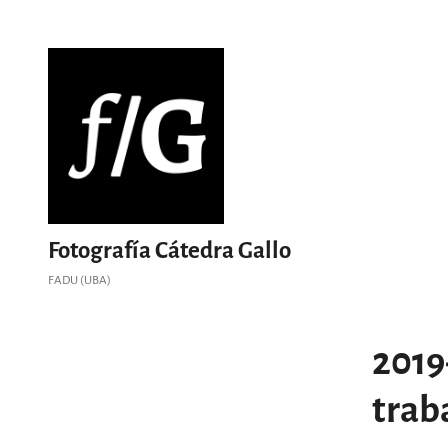
Saltar
al
contenido
Fotografía Cátedra Gallo
FADU (UBA)
2019
trab