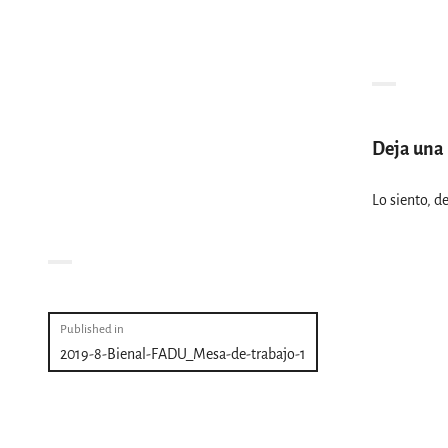
Deja una
Lo siento, d
Navegación
Published in
2019-8-Bienal-FADU_Mesa-de-trabajo-1
de
entradas