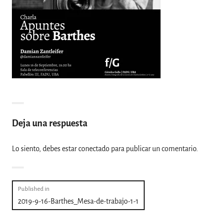
Deja una respuesta
Lo siento, debes estar
conectado
para publicar un comentario.
Navegación
Published in
2019-9-16-Barthes_Mesa-de-trabajo-1-1
de