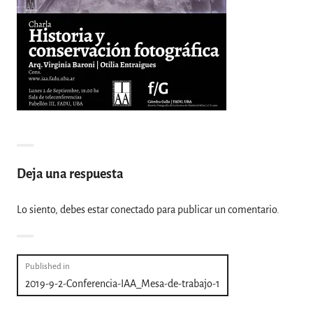
Deja una respuesta
Lo siento, debes estar
conectado
para publicar un comentario.
Navegación
Published in
2019-9-2-Conferencia-IAA_Mesa-de-trabajo-1
de