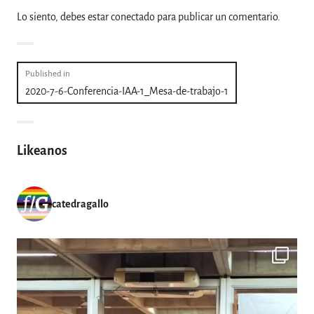
Lo siento, debes estar
conectado
para publicar un comentario.
Navegación
Published in
2020-7-6-Conferencia-IAA-1_Mesa-de-trabajo-1
de
entradas
Likeanos
catedragallo