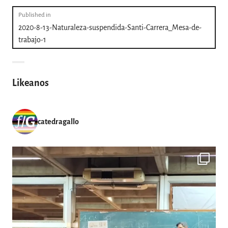
Navegación
Published in
2020-8-13-Naturaleza-suspendida-Santi-Carrera_Mesa-de-
de
trabajo-1
entradas
Likeanos
catedragallo