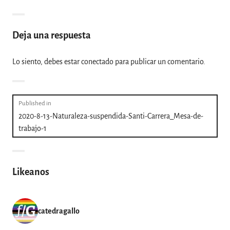
Deja una respuesta
Lo siento, debes estar
conectado
para publicar un comentario.
Navegación
Published in
2020-8-13-Naturaleza-suspendida-Santi-Carrera_Mesa-de-
de
trabajo-1
entradas
Likeanos
catedragallo