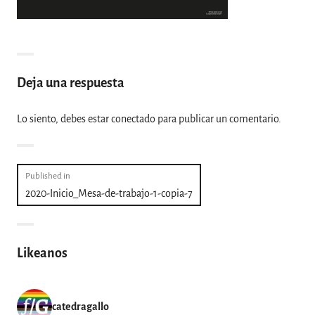
Deja una respuesta
Lo siento, debes estar
conectado
para publicar un comentario.
Navegación
Published in
2020-Inicio_Mesa-de-trabajo-1-copia-7
de
entradas
Likeanos
catedragallo