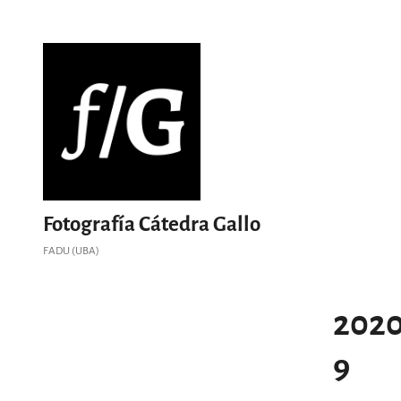
Saltar
al
contenido
Fotografía Cátedra Gallo
FADU (UBA)
2020
9