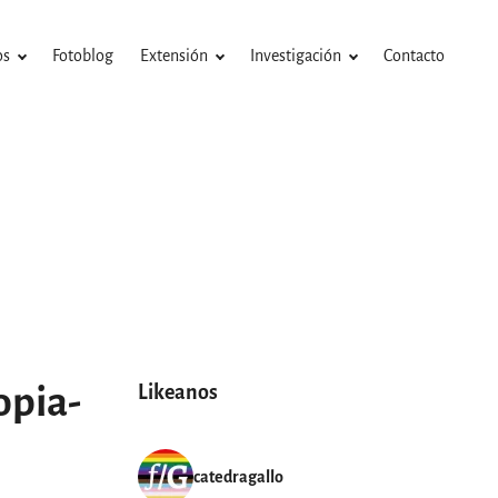
os
Fotoblog
Extensión
Investigación
Contacto
opia-
Likeanos
catedragallo