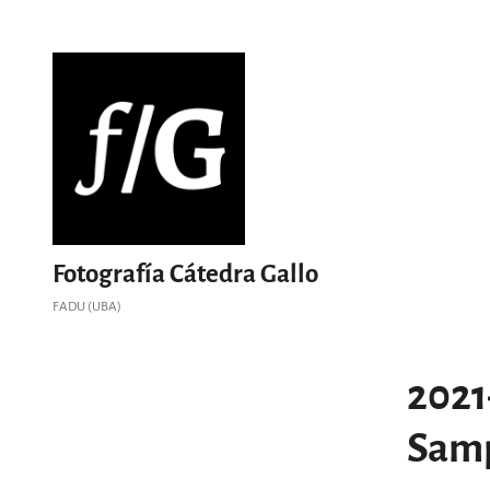
Saltar
al
contenido
Fotografía Cátedra Gallo
FADU (UBA)
2021
Samp