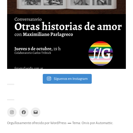
Síguenos en Instagram
Instagram
Facebook
Mail
Orgullosamente ofrecido por WordPress
Tema: Orvis por
Automattic
.