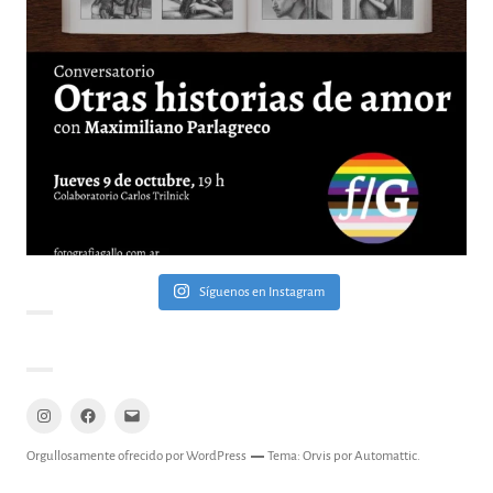
Síguenos en Instagram
Instagram
Facebook
Mail
Orgullosamente ofrecido por WordPress
Tema: Orvis por
Automattic
.