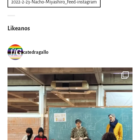
2022-2-23-Nacho-Miyashiro_Feed-instagram
de
entradas
Likeanos
catedragallo