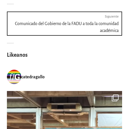
Navegación
Siguiente
Entra
Comunicado del Gobierno de la FADU a toda la comunidad
de
siguie
académica
entradas
Likeanos
catedragallo