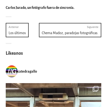
Carlos Jurado, un fotógrafo fuera de sincronía.
Navegación
Anterior
Siguiente
Entrada
Entra
Los últimos
Chema Madoz, paradojas fotográficas.
de
anterior:
siguie
entradas
Likeanos
catedragallo