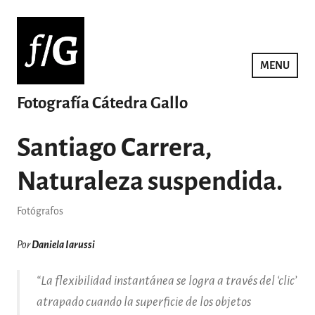
Saltar
al
contenido
MENU
Fotografía Cátedra Gallo
Santiago Carrera,
Naturaleza suspendida.
Fotógrafos
Por
Daniela Iarussi
“
La flexibilidad instantánea se logra a través del ‘clic’
atrapado cuando la superficie de los objetos