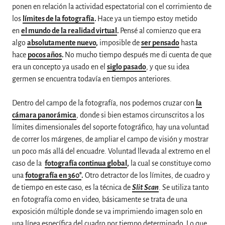
ponen en relación la actividad espectatorial con el corrimiento de
los
límites de la fotografía
.
Hace ya un tiempo estoy metido
en
el mundo de la realidad virtual
.
Pensé al comienzo que era
algo
absolutamente nuevo
,
imposible de
ser pensado
hasta
hace
pocos años
.
No mucho tiempo después me di cuenta de que
era un concepto ya usado en el
siglo pasado
, y que su idea
germen se encuentra todavía en tiempos anteriores.
Dentro del campo de la fotografía, nos podemos cruzar con
la
cámara panorámica
, donde si bien estamos circunscritos a los
límites dimensionales del soporte fotográfico, hay una voluntad
de correr los márgenes, de ampliar el campo de visión y mostrar
un poco más allá del encuadre. Voluntad llevada al extremo en el
caso de la
fotografía continua global
,
la cual se constituye como
una
fotografía en 360°
.
Otro detractor de los límites, de cuadro y
de tiempo en este caso, es la técnica de
Slit Scan
. Se utiliza tanto
en fotografía como en video, básicamente se trata de una
exposición múltiple donde se va imprimiendo imagen solo en
una línea específica del cuadro por tiempo determinado. Lo que