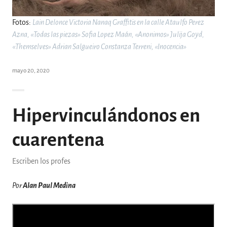
Fotos:
Lain Delonce Victoria Nanaq Graffitis en la calle Ataulfo Perez
Azna, «Todas las piezas» Sofia Lopez Maán, «Anonimos» Julija Goyd,
«Themselves» Adrian Salgueiro Constanza Terreni, «Inocencia»
mayo 20, 2020
Hipervinculándonos en
cuarentena
Escriben los profes
Por
Alan Paul Medina